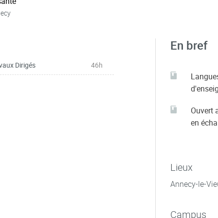
ante
necy
En bref
vaux Dirigés
46h
Langue
d'ensei
Ouvert 
en éch
Lieux
Annecy-le-Vie
Campus