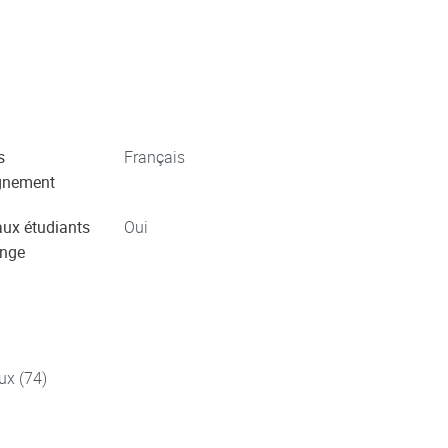
s
Français
gnement
aux étudiants
Oui
ange
ux (74)