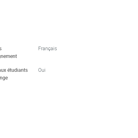
s
Français
gnement
aux étudiants
Oui
ange