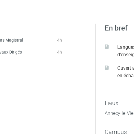
En bref
rs Magistral
4h
Langue
vaux Dirigés
4h
d'ensei
Ouvert 
en éch
Lieux
Annecy-le-Vie
Campus