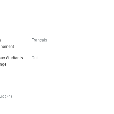
s
Français
gnement
aux étudiants
Oui
ange
ux (74)