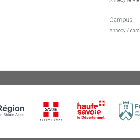
Annecy-le-Vie
Campus
Annecy / cam