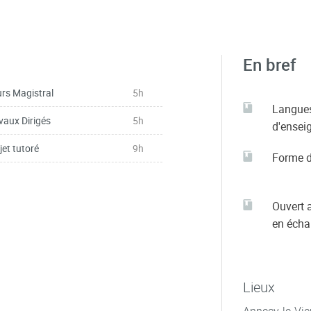
En bref
rs Magistral
5h
Langue
vaux Dirigés
5h
d'ensei
jet tutoré
9h
Forme d
Ouvert 
en éch
Lieux