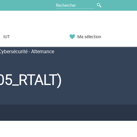
IUT
Ma sélection
bersécurité - Alternance
05_RTALT)