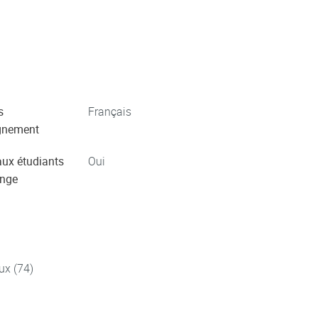
s
Français
gnement
aux étudiants
Oui
ange
ux (74)