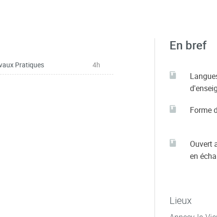
En bref
vaux Pratiques
4h
Langue
d'ensei
Forme d
Ouvert 
en éch
Lieux