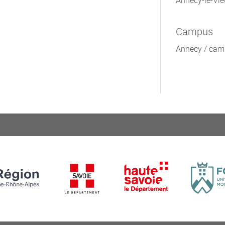
Annecy-le-Vie
Campus
Annecy / cam