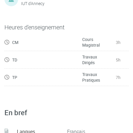
IUT d'Annecy
Heures d'enseignement
Cours
CM
3h
Magistral
Travaux
TD
5h
Dirigés
Travaux
TP
7h
Pratiques
En bref
Langues
Français