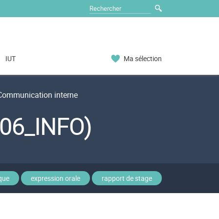
IUT
Ma sélection
ommunication interne
406_INFO)
que
expression orale
rapport de stage