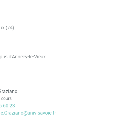
ux (74)
pus d'Annecy-le-Vieux
Graziano
 cours
6 60 23
e.Graziano
@
univ-savoie.fr