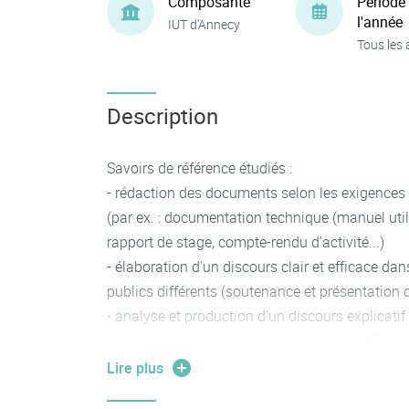
Composante
Période
l'année
IUT d'Annecy
Tous les 
Description
Savoirs de référence étudiés :
- rédaction des documents selon les exigences
(par ex. : documentation technique (manuel util
rapport de stage, compte-rendu d'activité...)
- élaboration d'un discours clair et efficace da
publics différents (soutenance et présentation d
- analyse et production d'un discours explicatif
- conception d'un document de synthèse fixe o
data visualisation, ou d'infographie (ou autres
Lire plus
- communication au sein d'un groupe (conduite d