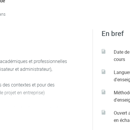
 de
ans
En bref
Date de
cours
 académiques et professionnelles
isateur et administrateur),
Langue
d'ensei
ns des contextes et pour des
e projet en entreprise)
Méthod
d'ensei
u animé selon les concepts de
Ouvert 
 procédés)
en éch
e réunion, sensibilisation à la