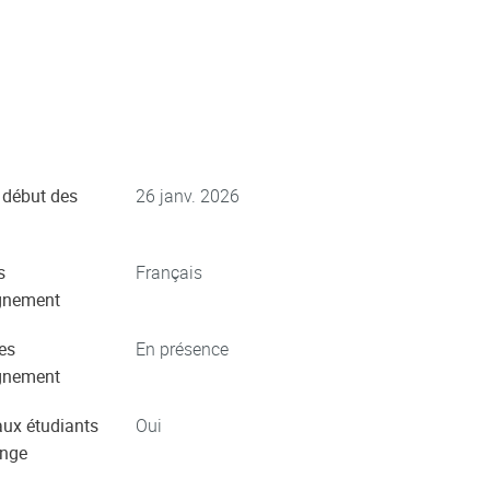
 début des
26 janv. 2026
s
Français
gnement
es
En présence
gnement
aux étudiants
Oui
ange