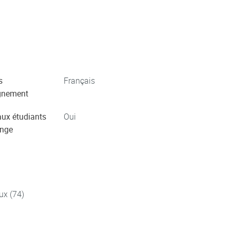
s
Français
gnement
aux étudiants
Oui
ange
ux (74)