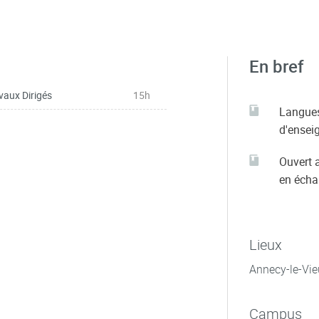
En bref
vaux Dirigés
15h
Langue
d'ensei
Ouvert 
en éch
Lieux
Annecy-le-Vie
Campus