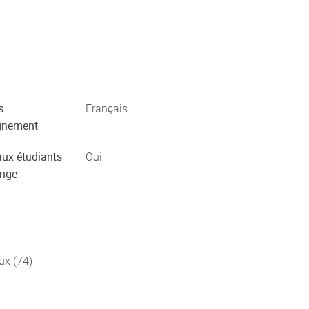
s
Français
gnement
aux étudiants
Oui
ange
ux (74)