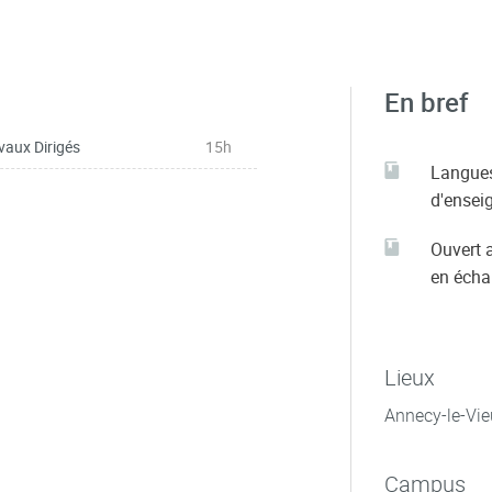
En bref
vaux Dirigés
15h
Langue
d'ensei
Ouvert 
en éch
Lieux
Annecy-le-Vie
Campus