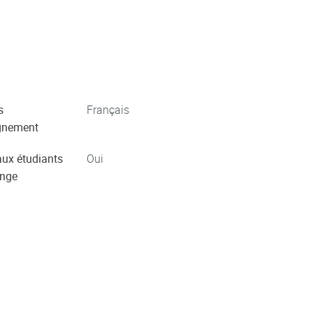
s
Français
gnement
aux étudiants
Oui
ange