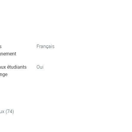
s
Français
gnement
aux étudiants
Oui
ange
ux (74)