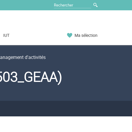
IUT
Ma sélection
nagement d'activités
S503_GEAA)