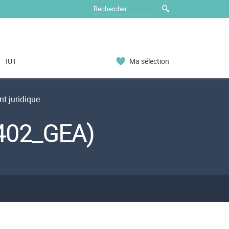
IUT
Ma sélection
t juridique
S402_GEA)