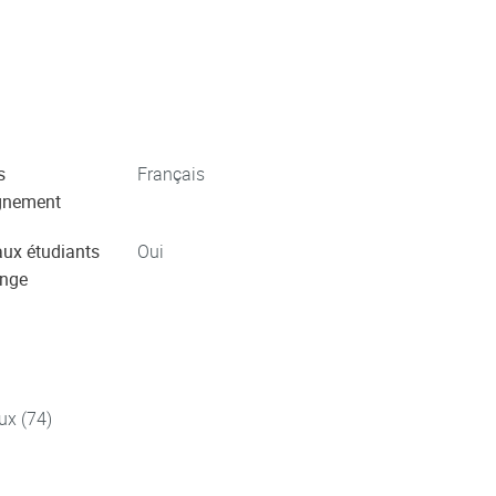
s
Français
gnement
aux étudiants
Oui
ange
ux (74)