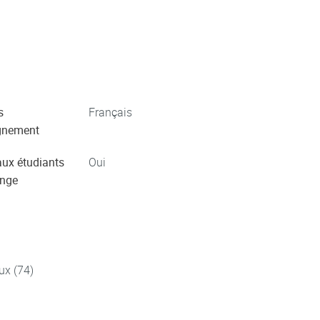
s
Français
gnement
aux étudiants
Oui
ange
ux (74)