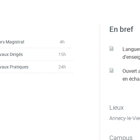
En bref
rs Magistral
4h
Langue
vaux Dirigés
15h
d'ensei
vaux Pratiques
24h
Ouvert 
en éch
Lieux
Annecy-le-Vie
Campus