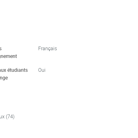
s
Français
gnement
aux étudiants
Oui
ange
ux (74)