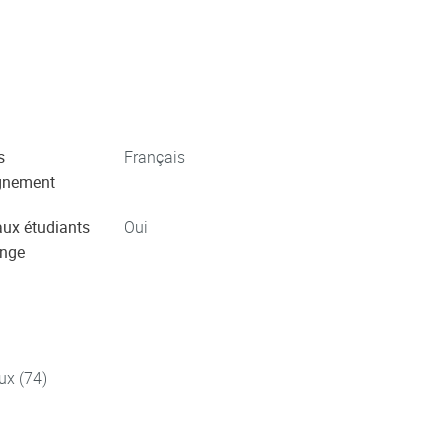
s
Français
gnement
aux étudiants
Oui
ange
ux (74)