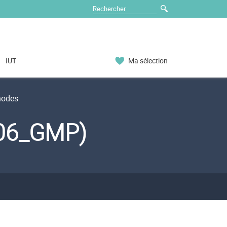
IUT
Ma sélection
hodes
306_GMP)