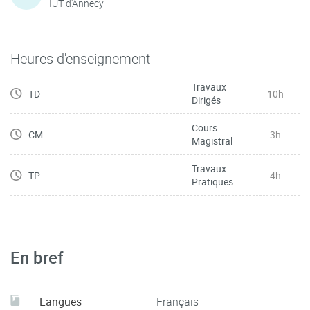
IUT d'Annecy
Heures d'enseignement
Travaux
TD
10h
Dirigés
Cours
CM
3h
Magistral
Travaux
TP
4h
Pratiques
En bref
Langues
Français