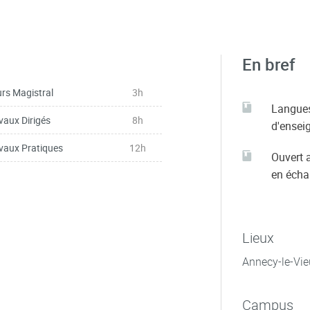
En bref
rs Magistral
3h
Langue
vaux Dirigés
8h
d'ensei
vaux Pratiques
12h
Ouvert 
en éch
Lieux
Annecy-le-Vie
Campus