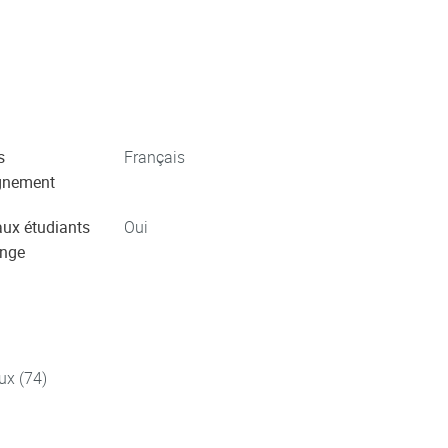
s
Français
gnement
aux étudiants
Oui
ange
ux (74)