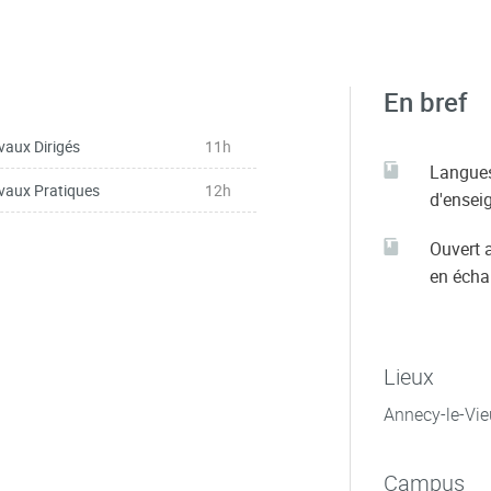
En bref
vaux Dirigés
11h
Langue
vaux Pratiques
12h
d'ensei
Ouvert 
en éch
Lieux
Annecy-le-Vie
Campus