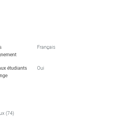
s
Français
gnement
aux étudiants
Oui
ange
ux (74)