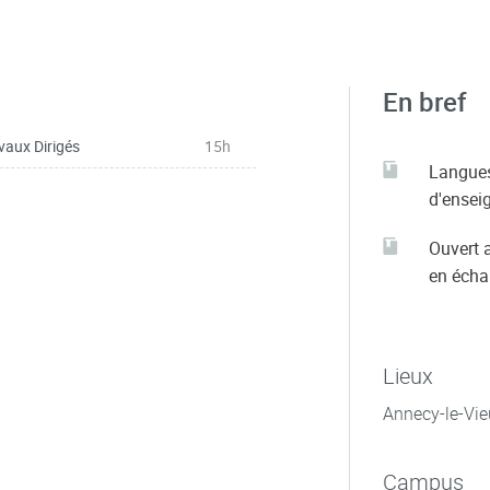
En bref
vaux Dirigés
15h
Langue
d'ensei
Ouvert 
en éch
Lieux
Annecy-le-Vie
Campus