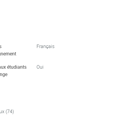
s
Français
gnement
aux étudiants
Oui
ange
ux (74)