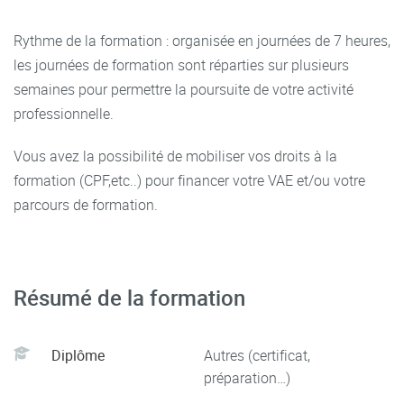
marketing et commercial de site internet, animateur de
sites internet et de réseaux sociaux, community
Rythme de la formation : organisée en journées de 7 heures,
manager.
les journées de formation sont réparties sur plusieurs
Chargé de clientèle, chargé de communication E-
semaines pour permettre la poursuite de votre activité
Boutique, vendeur, assistant chef de rayon, métiers du
professionnelle.
management de la relation client, etc.
Vous avez la possibilité de mobiliser vos droits à la
formation (CPF,etc..) pour financer votre VAE et/ou votre
parcours de formation.
Résumé de la formation
Diplôme
Autres (certificat,
préparation…)