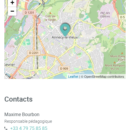
+
−
| © OpenStreetMap contributors
Leaflet
Contacts
Maxime Bourbon
Responsable pédagogique
+33 4 79 75 85 85