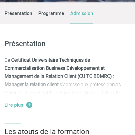
Présentation
Programme
Admission
Présentation
Ce
Certificat Universitaire Techniques de
Commercialisation Business Développement et
Management de la Relation Client (CU TC BDMRC) :
Manager la relation client
s’adresse aux professionnels
(salariés, indépendants, demandeurs d’emploi) dans le
domaine du marketing et de la vente souhaitent développer
Lire plus
leurs compétences professionnelles ou obtenir un Bac+3 :
Responsable marketing digital, responsable
Les atouts de la formation
d’entreprise, assistant e-marketing, animateur